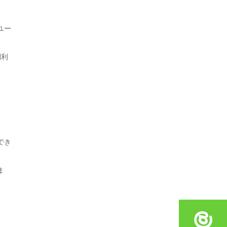
。
ユー
利利
でき
ま