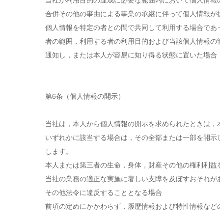
当社が利用目的の達成に必要な範囲内において個人情報
合併その他の事由による事業の承継に伴って個人情報が
個人情報を特定の者との間で共同して利用する場合であ
者の範囲，利用する者の利用目的および当該個人情報の
通知し，または本人が容易に知り得る状態に置いた場合
第6条（個人情報の開示）
当社は，本人から個人情報の開示を求められたときは，
いずれかに該当する場合は，その全部または一部を開示
します。
本人または第三者の生命，身体，財産その他の権利利益
当社の業務の適正な実施に著しい支障を及ぼすおそれが
その他法令に違反することとなる場合
前項の定めにかかわらず，履歴情報および特性情報など