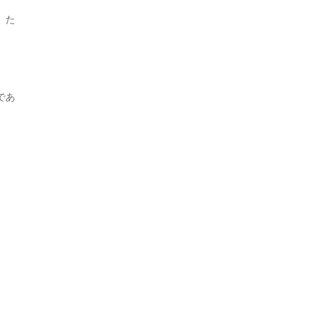
。た
であ