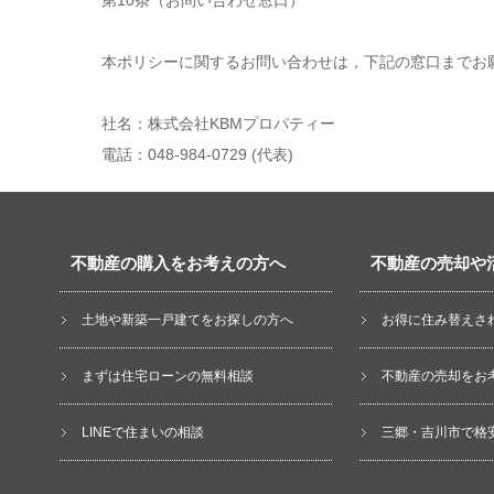
第10条（お問い合わせ窓口）
本ポリシーに関するお問い合わせは，下記の窓口までお
社名：株式会社KBMプロパティー
電話：048-984-0729 (代表)
不動産の購入をお考えの方へ
不動産の売却や
土地や新築一戸建てをお探しの方へ
お得に住み替えさ
まずは住宅ローンの無料相談
不動産の売却をお
LINEで住まいの相談
三郷・吉川市で格