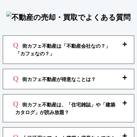
街カフェ不動産は「不動産会社なの？」
「カフェなの？」
【 カフェ併設の不動産会社です 】
街カフェ不動産が得意なことは？
不動産会社って、普段はなんだか入るのが「怖〜
い」イメージがあって入りにくいと思いません
か？
【 不動産＋リフォームや新築です 】
「街カフェ不動産」は、気軽に入れて「もちろん
街カフェ不動産は、「住宅雑誌」や「建築
街カフェ不動産は地元の老舗建築会社「七福」の
カフェだけでもOK」なお店です、「しかも」大手
カタログ」が読み放題？
運営する不動産会社です。
不動産会社「センチュリー〇〇」「ピタッと〇
だから、「不動産を売りたい」「土地を探して注
〇」などよりしっかりした地域密着の不動産情報
文住宅を建てたい」「中古住宅を購入してリフォ
お家の新築やリフォームに欠かせないのが、「住
が得られるお店なんです!
ームしたい」など不動産と建築の話が同時に出来