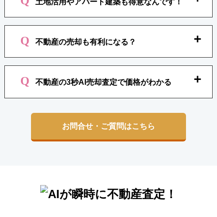
土地活用やアパート建築も得意なんです！
宅雑誌」こんなデザインのリビングにしたいとか
るのが得意なんです！
間取りを考えるのには、とても重要なアイテムに
なります。
格安でのアパートの建築が得意な「七福」＋「街
また、建築会社が運営する不動産会社なので「一
不動産の売却も有利になる？
カフェ不動産」だから、アパート建築、入居者募
般的な不動産会社では見られない」住宅建材のカ
集、賃貸管理、まで安心！
タログなんかもじっくり見ることが出来るんで
ちょっと、相談したい時でも「街カフェ不動産」
【例えば】中古マンションの売却でちょっと修理
す。
で気軽にお茶しながら相談・・・も可能です。
不動産の3秒AI売却査定で価格がわかる
してから売れば高く売れそうな時、相続した不動
産だけど、遺品整理したり建物を解体したり土地
の造成などが必要な時、建築会社がついてる不動
「マンションから一戸建てに住み替えしたいの
産会社だから、安心の低価格！
で、マンションの価格を知りたい！」「相続した
お問合せ・ご質問はこちら
不動産の売却価格を知りたい！」「とりあえず不
動産の価格が知りたい！」方に、AI不動産査定な
ら一括査定と違って、しつこい営業など一切あり
ません！
自分で不動産の情報を入力するだけで、AIがその
場で3秒で結果を教えてくれます。